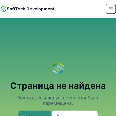
SoftTech Development
Страница не найдена
Похоже, ссылка устарела или была
перемещена.